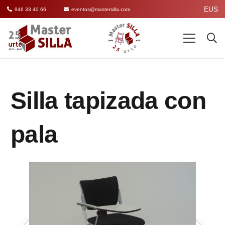
EUS
946 33 40 66
eventos@mastersilla.com
Silla tapizada con
pala