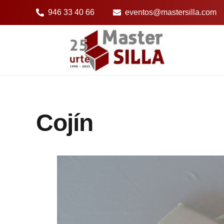
946 33 40 66
eventos@mastersilla.com
Cojín