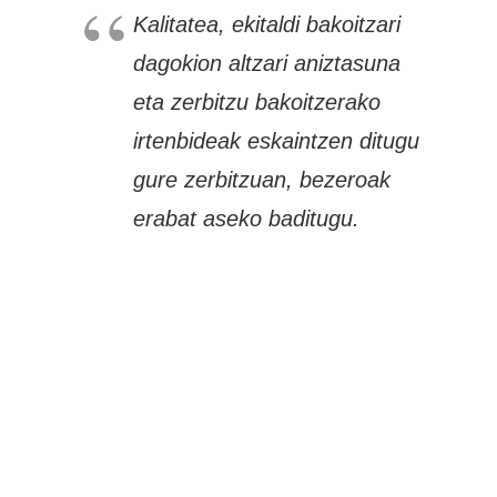
Kalitatea, ekitaldi bakoitzari
dagokion altzari aniztasuna
eta zerbitzu bakoitzerako
irtenbideak eskaintzen ditugu
gure zerbitzuan, bezeroak
erabat aseko baditugu.