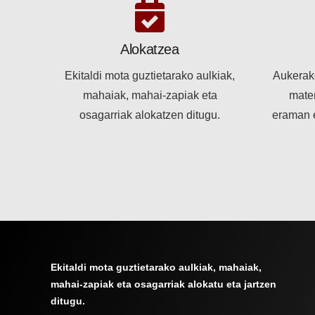
Alokatzea
Ekitaldi mota guztietarako aulkiak,
Aukerak
mahaiak, mahai-zapiak eta
mater
osagarriak alokatzen ditugu.
eraman e
Ekitaldi mota guztietarako aulkiak, mahaiak,
mahai-zapiak eta osagarriak alokatu eta jartzen
ditugu.