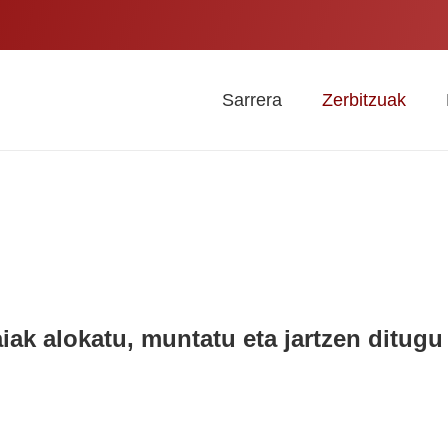
Sarrera
Zerbitzuak
iak alokatu, muntatu eta jartzen ditugu