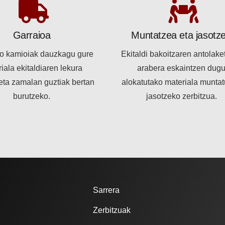
Garraioa
Muntatzea eta jasotz
o kamioiak dauzkagu gure
Ekitaldi bakoitzaren antolake
iala ekitaldiaren lekura
arabera eskaintzen dug
ta zamalan guztiak bertan
alokatutako materiala muntat
burutzeko.
jasotzeko zerbitzua.
Sarrera
Zerbitzuak