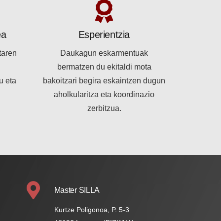
ea
Esperientzia
taren
Daukagun eskarmentuak
u
bermatzen du ekitaldi mota
u eta
bakoitzari begira eskaintzen dugun
aholkularitza eta koordinazio
zerbitzua.
Master SILLA
Kurtze Poligonoa, P. 5-3