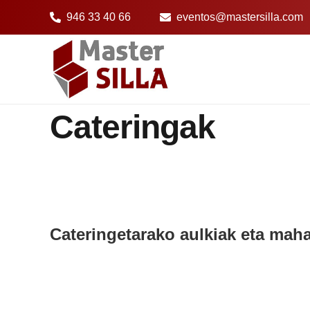
946 33 40 66
eventos@mastersilla.com
Cateringak
Cateringetarako aulkiak eta maha